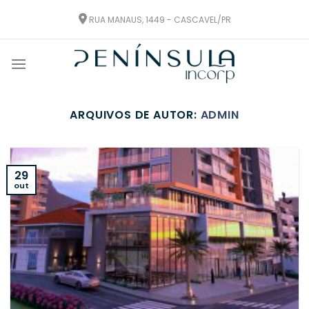
Ir
RUA MANAUS, 1449 - CASCAVEL/PR
para
o
conteúdo
ARQUIVOS DE AUTOR:
ADMIN
29
out