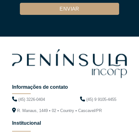
Informações de contato
(45) 3226-0404
(45) 9 9105-4455
R. Manaus, 1449 • 02 • Country • Cascavel/PR
Institucional