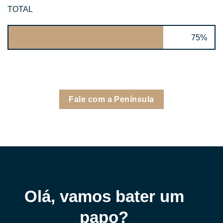
TOTAL
75%
Fale com a Península
Olá, vamos bater um
papo?